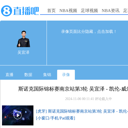
首页
NBA视频
足球视频
NBA资讯
足
4
6
完赛
录像页面比分隐藏，点击加载！
1st
2nd
3rd
4th
吴宜泽
0
0
0
0
吴宜泽
凯伦-威尔逊
0
0
0
0
直播
数据
集锦
录像
斯诺克国际锦标赛南京站第3轮 吴宜泽 - 凯伦-
2024-11-06 00:11:41
评论载入中
[虎牙] 斯诺克国际锦标赛南京站第3轮 吴宜泽 - 凯伦
[小窗口/手机/Pad观看]